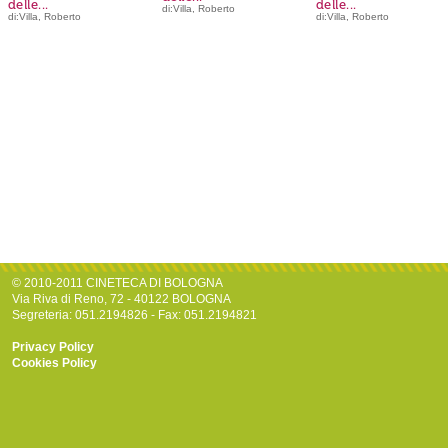
delle...
delle...
di:Villa, Roberto
di:Villa, Roberto
di:Villa, Roberto
© 2010-2011 CINETECA DI BOLOGNA
Via Riva di Reno, 72 - 40122 BOLOGNA
Segreteria: 051.2194826 - Fax: 051.2194821
Privacy Policy
Cookies Policy