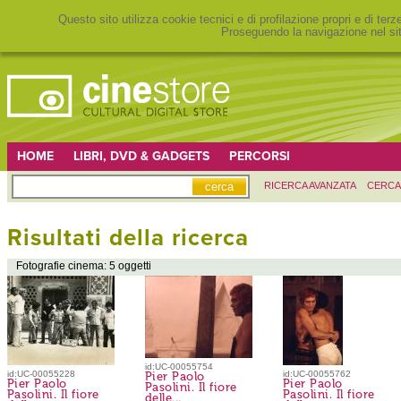
Questo sito utilizza cookie tecnici e di profilazione propri e di ter
Proseguendo la navigazione nel sit
HOME
LIBRI, DVD & GADGETS
PERCORSI
RICERCA AVANZATA
CERCA
Risultati della ricerca
Fotografie cinema: 5 oggetti
id:UC-00055754
id:UC-00055228
id:UC-00055762
Pier Paolo
Pier Paolo
Pier Paolo
Pasolini. Il fiore
Pasolini. Il fiore
Pasolini. Il fiore
delle...