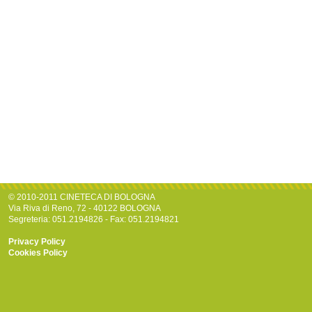
© 2010-2011 CINETECA DI BOLOGNA
Via Riva di Reno, 72 - 40122 BOLOGNA
Segreteria: 051.2194826 - Fax: 051.2194821
Privacy Policy
Cookies Policy