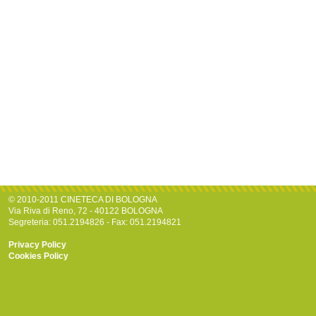
© 2010-2011 CINETECA DI BOLOGNA
Via Riva di Reno, 72 - 40122 BOLOGNA
Segreteria: 051.2194826 - Fax: 051.2194821
Privacy Policy
Cookies Policy