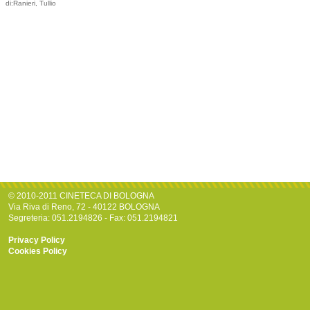
di:Ranieri, Tullio
© 2010-2011 CINETECA DI BOLOGNA
Via Riva di Reno, 72 - 40122 BOLOGNA
Segreteria: 051.2194826 - Fax: 051.2194821
Privacy Policy
Cookies Policy