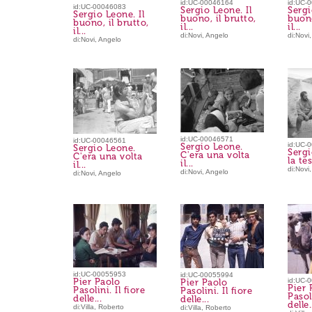
id:UC-00046164
id:UC-
id:UC-00046083
Sergio Leone. Il
Sergi
Sergio Leone. Il
buono, il brutto,
buono
buono, il brutto,
il...
il...
il...
di:Novi, Angelo
di:Novi
di:Novi, Angelo
id:UC-00046571
id:UC-00046561
id:UC-
Sergio Leone.
Sergio Leone.
Sergi
C'era una volta
C'era una volta
la te
il...
il...
di:Novi
di:Novi, Angelo
di:Novi, Angelo
id:UC-00055953
id:UC-00055994
Pier Paolo
id:UC-
Pier Paolo
Pier 
Pasolini. Il fiore
Pasolini. Il fiore
Pasoli
delle...
delle...
delle.
di:Villa, Roberto
di:Villa, Roberto