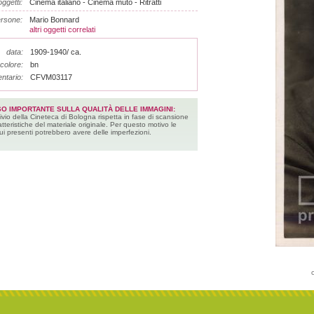
ggetti:
Cinema italiano - Cinema muto - Ritratti
rsone:
Mario Bonnard
altri oggetti correlati
data:
1909-1940/ ca.
colore:
bn
entario:
CFVM03117
SO IMPORTANTE SULLA QUALITÀ DELLE IMMAGINI:
ivio della Cineteca di Bologna rispetta in fase di scansione
atteristiche del materiale originale. Per questo motivo le
ui presenti potrebbero avere delle imperfezioni.