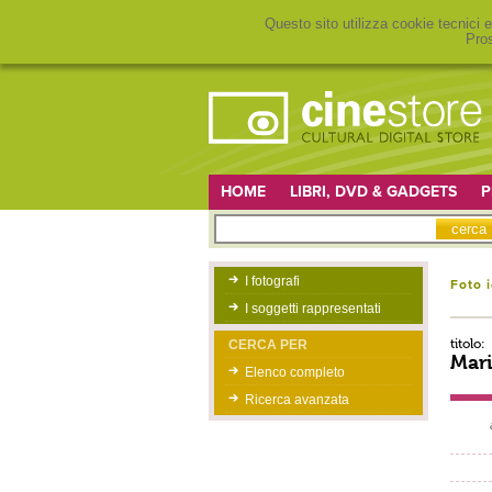
Questo sito utilizza cookie tecnici e
Pros
HOME
LIBRI, DVD & GADGETS
P
I fotografi
Foto 
I soggetti rappresentati
titolo:
CERCA PER
Mar
Elenco completo
Ricerca avanzata