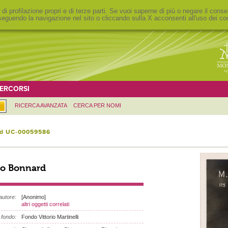
 di profilazione propri e di terze parti. Se vuoi saperne di più o negare il conse
eguendo la navigazione nel sito o cliccando sulla X acconsenti all'uso dei co
ERCORSI
RICERCA AVANZATA
CERCA PER NOMI
id UC-00059586
io Bonnard
autore:
[Anonimo]
altri oggetti correlati
fondo:
Fondo Vittorio Martinelli