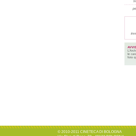
so
pe
inv
AVVI
L’Arch
le car
foto q
© 2010-2011 CINETECA DI BOLOGNA