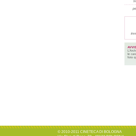
so
pe
inv
AVVI
L’Arch
le car
foto q
© 2010-2011 CINETECA DI BOLOGNA