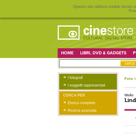
Questo sito utilizza cookie tecnici e
Pros
HOME
LIBRI, DVD & GADGETS
P
I fotografi
Foto 
I soggetti rappresentati
titolo:
CERCA PER
Lind
Elenco completo
Ricerca avanzata