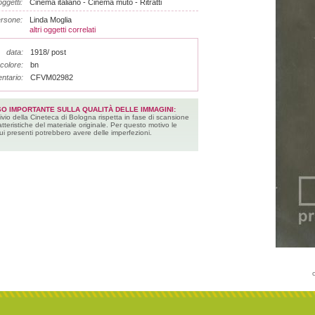
ggetti:
Cinema italiano - Cinema muto - Ritratti
rsone:
Linda Moglia
altri oggetti correlati
data:
1918/ post
colore:
bn
entario:
CFVM02982
SO IMPORTANTE SULLA QUALITÀ DELLE IMMAGINI:
ivio della Cineteca di Bologna rispetta in fase di scansione
atteristiche del materiale originale. Per questo motivo le
ui presenti potrebbero avere delle imperfezioni.