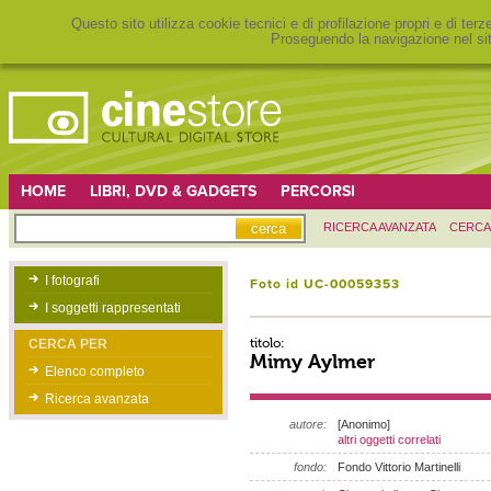
Questo sito utilizza cookie tecnici e di profilazione propri e di ter
Proseguendo la navigazione nel sit
HOME
LIBRI, DVD & GADGETS
PERCORSI
RICERCA AVANZATA
CERCA
I fotografi
Foto id UC-00059353
I soggetti rappresentati
titolo:
CERCA PER
Mimy Aylmer
Elenco completo
Ricerca avanzata
autore:
[Anonimo]
altri oggetti correlati
fondo:
Fondo Vittorio Martinelli