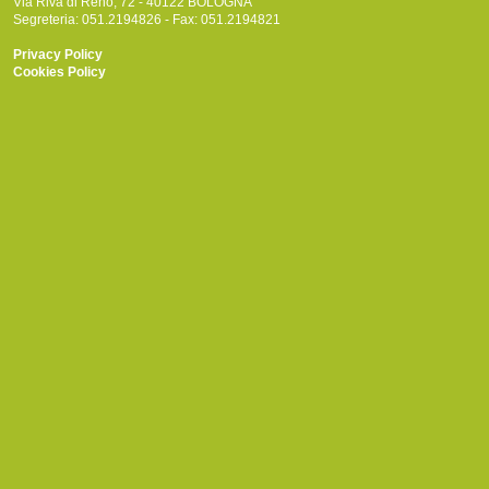
Via Riva di Reno, 72 - 40122 BOLOGNA
Segreteria: 051.2194826 - Fax: 051.2194821
Privacy Policy
Cookies Policy