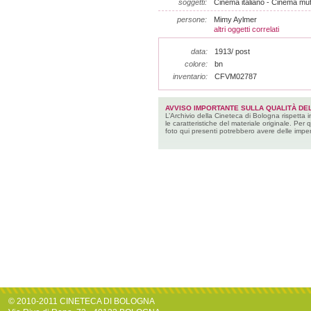
soggetti:
Cinema italiano - Cinema muto
persone:
Mimy Aylmer
altri oggetti correlati
data:
1913/ post
colore:
bn
inventario:
CFVM02787
AVVISO IMPORTANTE SULLA QUALITÀ DEL
L’Archivio della Cineteca di Bologna rispetta 
le caratteristiche del materiale originale. Per 
foto qui presenti potrebbero avere delle imper
© 2010-2011 CINETECA DI BOLOGNA