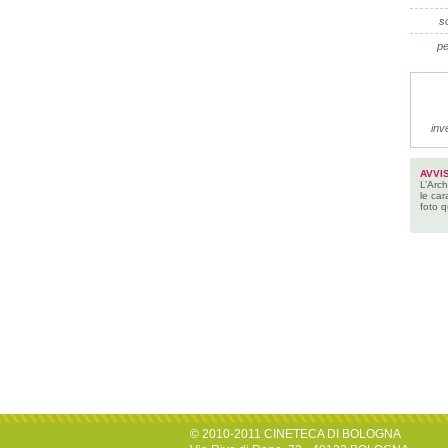
so
pe
inv
AVVI
L’Arch
le car
foto q
© 2010-2011 CINETECA DI BOLOGNA