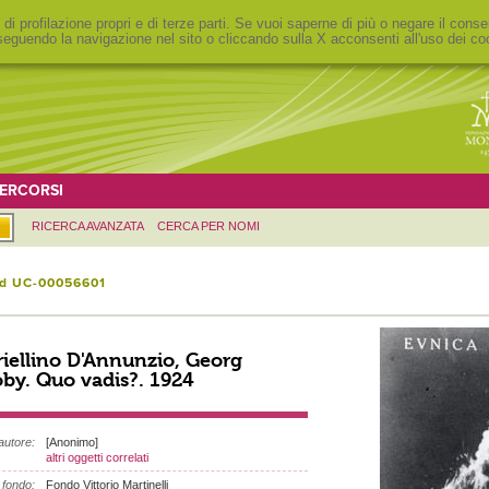
 di profilazione propri e di terze parti. Se vuoi saperne di più o negare il conse
eguendo la navigazione nel sito o cliccando sulla X acconsenti all'uso dei co
ERCORSI
RICERCA AVANZATA
CERCA PER NOMI
id UC-00056601
iellino D'Annunzio, Georg
by. Quo vadis?. 1924
autore:
[Anonimo]
altri oggetti correlati
fondo:
Fondo Vittorio Martinelli