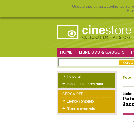
Questo sito utilizza cookie tecnici e
Pros
HOME
LIBRI, DVD & GADGETS
P
I fotografi
Foto 
I soggetti rappresentati
titolo:
CERCA PER
Gabr
Elenco completo
Jaco
Ricerca avanzata