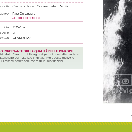
ggetti:
Cinema italiano - Cinema muto - Ritratti
rsone:
Rina De Liguoro
altri oggetti correlati
data:
1924/ ca.
colore:
bn
entario:
CFVM01422
SO IMPORTANTE SULLA QUALITÀ DELLE IMMAGINI:
ivio della Cineteca di Bologna rispetta in fase di scansione
atteristiche del materiale originale. Per questo motivo le
ui presenti potrebbero avere delle imperfezioni.