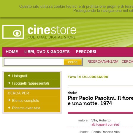
Questo sito utilizza cookie tecnici e di profilazione propri e di ter
Proseguendo la navigazione nel sit
HOME
LIBRI, DVD & GADGETS
PERCORSI
RICERCA AVANZATA
CERCA
I fotografi
Foto id UC-00056090
I soggetti rappresentati
titolo:
CERCA PER
Pier Paolo Pasolini. Il fior
Elenco completo
e una notte. 1974
Ricerca avanzata
autore:
Villa, Roberto
altri oggetti correlati
fondo:
Fondo Roberto Villa