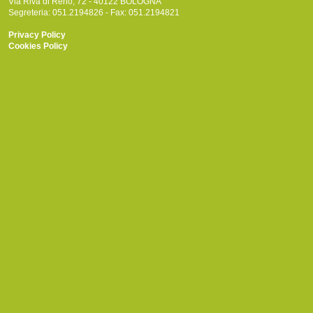
Via Riva di Reno, 72 - 40122 BOLOGNA
Segreteria: 051.2194826 - Fax: 051.2194821
Privacy Policy
Cookies Policy