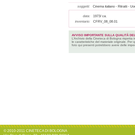
soggetti:
Cinema italiano - Ritratti - Uo
data:
1973/ ca.
inventario:
CFRV_08_08.01
AVVISO IMPORTANTE SULLA QUALITÀ DEL
L’Archivio della Cineteca di Bologna rispetta 
le caratteristiche del materiale originale. Per 
foto qui presenti potrebbero avere delle imper
© 2010-2011 CINETECA DI BOLOGNA