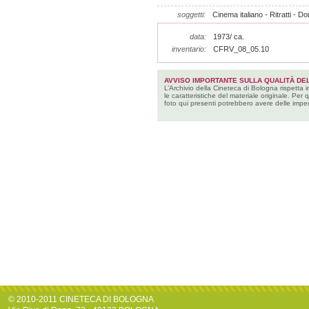
soggetti:
Cinema italiano - Ritratti - D
data:
1973/ ca.
inventario:
CFRV_08_05.10
AVVISO IMPORTANTE SULLA QUALITÀ DEL
L’Archivio della Cineteca di Bologna rispetta 
le caratteristiche del materiale originale. Per 
foto qui presenti potrebbero avere delle imper
© 2010-2011 CINETECA DI BOLOGNA