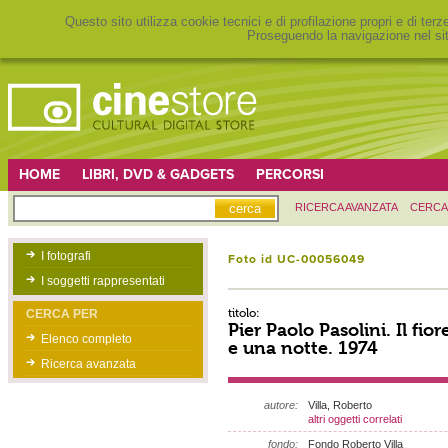
Questo sito utilizza cookie tecnici e di profilazione propri e di ter
Proseguendo la navigazione nel sit
HOME
LIBRI, DVD & GADGETS
PERCORSI
RICERCA AVANZATA
CERCA
I fotografi
Foto id UC-00056049
I soggetti rappresentati
titolo:
CERCA PER
Pier Paolo Pasolini. Il fior
Elenco completo
e una notte. 1974
Ricerca avanzata
autore:
Villa, Roberto
altri oggetti correlati
fondo:
Fondo Roberto Villa