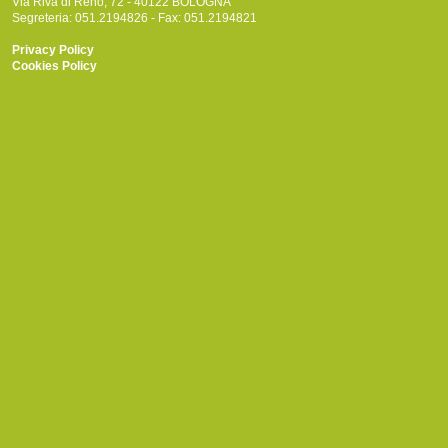
Via Riva di Reno, 72 - 40122 BOLOGNA
Segreteria: 051.2194826 - Fax: 051.2194821
Privacy Policy
Cookies Policy