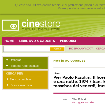
Questo sito utilizza cookie tecnici e di profilazione propri e di ter
Proseguendo la navigazione nel sit
HOME
LIBRI, DVD & GADGETS
PERCORSI
RICERCA AVANZATA
CERCA
I fotografi
Foto id UC-00055738
I soggetti rappresentati
titolo:
CERCA PER
Pier Paolo Pasolini. Il fior
Elenco completo
e una notte. 1974 / Iran: 
moschea del venerdì, Ines
Ricerca avanzata
autore:
Villa, Roberto
altri oggetti correlati