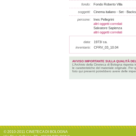
fondo:
Fondo Roberto Villa
soggetti:
Cinema italiano - Set - Backs
persone:
Ines Pellegrini
altri oggetti correlati
Salvatore Sapienza
altri oggetti correlati
data:
1973/ ca.
inventario:
CFRV_03_10.04
AVVISO IMPORTANTE SULLA QUALITÀ DEL
L’Archivio della Cineteca di Bologna rispetta 
le caratteristiche del materiale originale. Per 
foto qui presenti potrebbero avere delle imper
© 2010-2011 CINETECA DI BOLOGNA