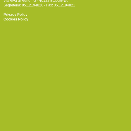
Via Riva di Reno, 72 - 40122 BOLOGNA
Segreteria: 051.2194826 - Fax: 051.2194821
Privacy Policy
Cookies Policy