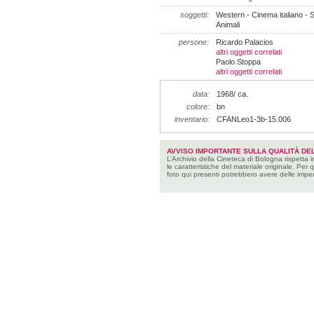
soggetti:
Western - Cinema italiano - Sc
Animali
persone:
Ricardo Palacios
altri oggetti correlati
Paolo Stoppa
altri oggetti correlati
data:
1968/ ca.
colore:
bn
inventario:
CFANLeo1-3b-15.006
AVVISO IMPORTANTE SULLA QUALITÀ DEL
L’Archivio della Cineteca di Bologna rispetta 
le caratteristiche del materiale originale. Per 
foto qui presenti potrebbero avere delle imper