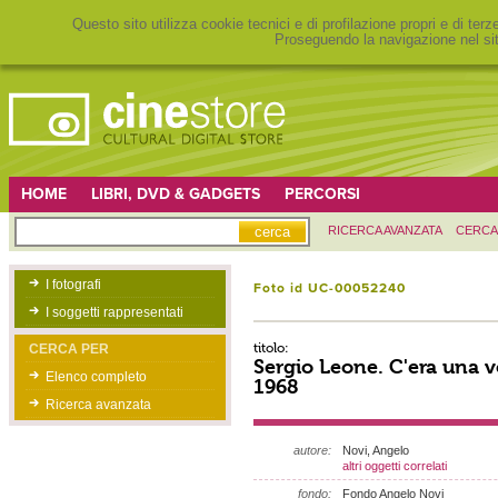
Questo sito utilizza cookie tecnici e di profilazione propri e di ter
Proseguendo la navigazione nel sit
HOME
LIBRI, DVD & GADGETS
PERCORSI
RICERCA AVANZATA
CERCA
I fotografi
Foto id UC-00052240
I soggetti rappresentati
titolo:
CERCA PER
Sergio Leone. C'era una vo
Elenco completo
1968
Ricerca avanzata
autore:
Novi, Angelo
altri oggetti correlati
fondo:
Fondo Angelo Novi