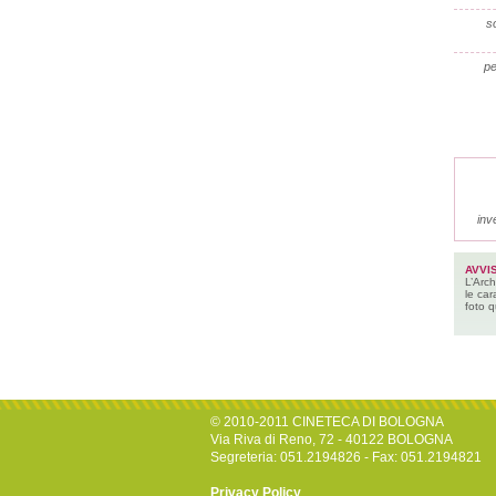
so
pe
inv
AVVI
L’Arch
le car
foto q
© 2010-2011 CINETECA DI BOLOGNA
Via Riva di Reno, 72 - 40122 BOLOGNA
Segreteria: 051.2194826 - Fax: 051.2194821
Privacy Policy