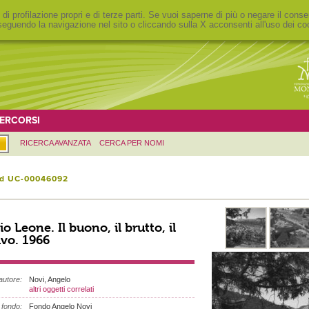
 di profilazione propri e di terze parti. Se vuoi saperne di più o negare il conse
eguendo la navigazione nel sito o cliccando sulla X acconsenti all'uso dei co
ERCORSI
RICERCA AVANZATA
CERCA PER NOMI
id UC-00046092
io Leone. Il buono, il brutto, il
ivo. 1966
autore:
Novi, Angelo
altri oggetti correlati
fondo:
Fondo Angelo Novi