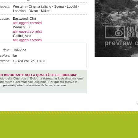
ggetti:
Western - Cinema italiano - Scena - Luoghi -
Location - Divise - Militari
rsone:
Eastwood, Clint
altri oggetti correlati
Wallach, Eli
altri oggetti correlati
Giuffrè, Aldo
altri oggetti correlati
data:
1966/ ca.
colore:
bn
entario:
CFANLeo1-2a-09.011
SO IMPORTANTE SULLA QUALITÀ DELLE IMMAGINI:
ivio della Cineteca di Bologna rispetta in fase di scansione
atteristiche del materiale originale. Per questo motivo le
ui presenti potrebbero avere delle imperfezioni.