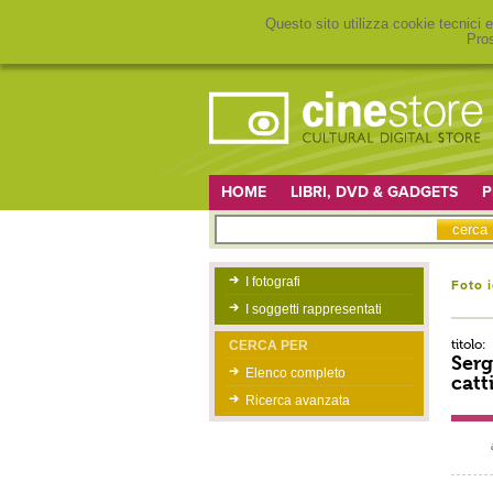
Questo sito utilizza cookie tecnici e
Pros
HOME
LIBRI, DVD & GADGETS
P
I fotografi
Foto 
I soggetti rappresentati
titolo:
CERCA PER
Serg
Elenco completo
catt
Ricerca avanzata