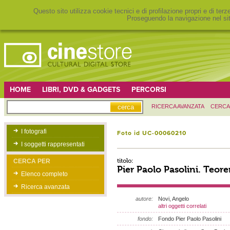
Questo sito utilizza cookie tecnici e di profilazione propri e di ter
Proseguendo la navigazione nel sit
HOME
LIBRI, DVD & GADGETS
PERCORSI
RICERCA AVANZATA
CERCA
I fotografi
Foto id UC-00060210
I soggetti rappresentati
titolo:
CERCA PER
Pier Paolo Pasolini. Teor
Elenco completo
Ricerca avanzata
autore:
Novi, Angelo
altri oggetti correlati
fondo:
Fondo Pier Paolo Pasolini