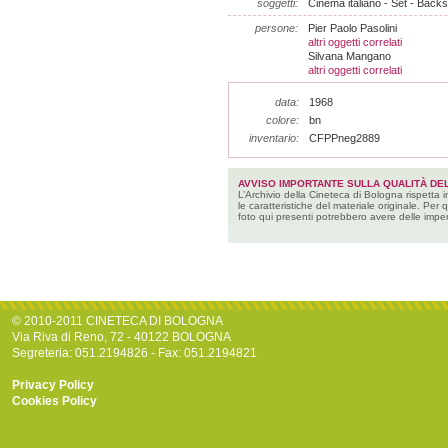
soggetti:
Cinema italiano - Set - Backs
persone:
Pier Paolo Pasolini
altri oggetti correlati
Silvana Mangano
altri oggetti correlati
data:
1968
colore:
bn
inventario:
CFPPneg2889
AVVISO IMPORTANTE SULLA QUALITÀ DEL
L’Archivio della Cineteca di Bologna rispetta 
le caratteristiche del materiale originale. Per 
foto qui presenti potrebbero avere delle imper
© 2010-2011 CINETECA DI BOLOGNA
Via Riva di Reno, 72 - 40122 BOLOGNA
Segreteria: 051.2194826 - Fax: 051.2194821
Privacy Policy
Cookies Policy