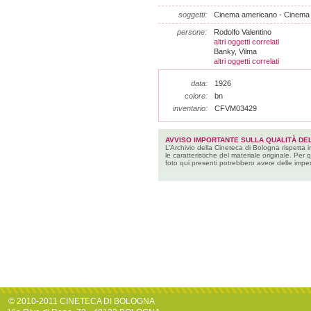
soggetti:
Cinema americano - Cinema
persone:
Rodolfo Valentino
altri oggetti correlati
Banky, Vilma
altri oggetti correlati
data:
1926
colore:
bn
inventario:
CFVM03429
AVVISO IMPORTANTE SULLA QUALITÀ DEL
L’Archivio della Cineteca di Bologna rispetta 
le caratteristiche del materiale originale. Per 
foto qui presenti potrebbero avere delle imper
© 2010-2011 CINETECA DI BOLOGNA