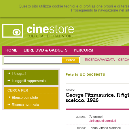
Questo sito utilizza cookie tecnici e di profilazione propri e di ter
Proseguendo la navigazione nel sit
HOME
LIBRI, DVD & GADGETS
PERCORSI
RICERCA AVANZATA
CERCA
I fotografi
Foto id UC-00059976
I soggetti rappresentati
titolo:
CERCA PER
George Fitzmaurice. Il figl
Elenco completo
sceicco. 1926
Ricerca avanzata
autore:
[Anonimo]
altri oggetti correlati
fondo:
Fondo Vittorio Martinelli