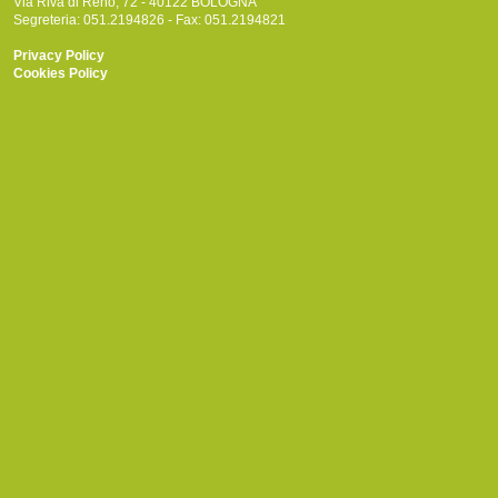
Via Riva di Reno, 72 - 40122 BOLOGNA
Segreteria: 051.2194826 - Fax: 051.2194821
Privacy Policy
Cookies Policy