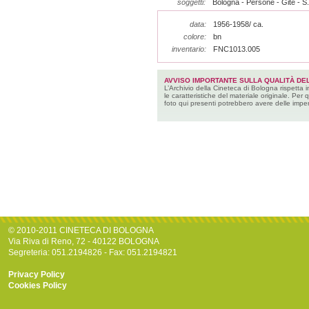
soggetti:
Bologna - Persone - Gite - S
data:
1956-1958/ ca.
colore:
bn
inventario:
FNC1013.005
AVVISO IMPORTANTE SULLA QUALITÀ DEL
L’Archivio della Cineteca di Bologna rispetta 
le caratteristiche del materiale originale. Per 
foto qui presenti potrebbero avere delle imper
© 2010-2011 CINETECA DI BOLOGNA
Via Riva di Reno, 72 - 40122 BOLOGNA
Segreteria: 051.2194826 - Fax: 051.2194821
Privacy Policy
Cookies Policy