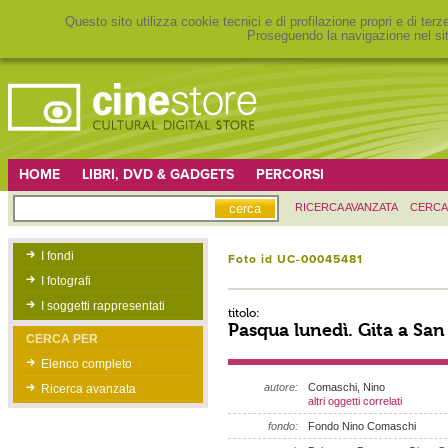
Questo sito utilizza cookie tecnici e di profilazione propri e di ter
Proseguendo la navigazione nel sit
HOME
LIBRI, DVD & GADGETS
PERCORSI
RICERCA AVANZATA
CERCA
I fondi
Foto id UC-00045481
I fotografi
I soggetti rappresentati
titolo:
Pasqua lunedì. Gita a San
CERCA PER
Elenco completo
autore:
Comaschi, Nino
Ricerca avanzata
altri oggetti correlati
fondo:
Fondo Nino Comaschi