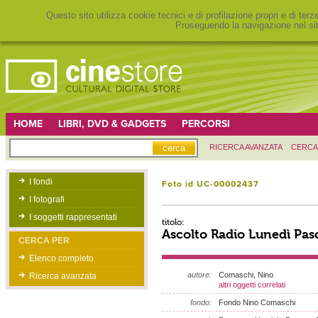
Questo sito utilizza cookie tecnici e di profilazione propri e di ter
Proseguendo la navigazione nel sit
HOME
LIBRI, DVD & GADGETS
PERCORSI
RICERCA AVANZATA
CERCA
I fondi
Foto id UC-00002437
I fotografi
I soggetti rappresentati
titolo:
Ascolto Radio Lunedì Pas
CERCA PER
Elenco completo
autore:
Comaschi, Nino
Ricerca avanzata
altri oggetti correlati
fondo:
Fondo Nino Comaschi