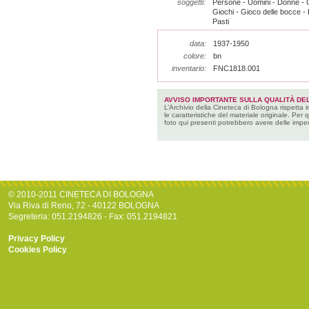
soggetti:
Persone - Uomini - Donne - Gi
Giochi - Gioco delle bocce - P
Pasti
data:
1937-1950
colore:
bn
inventario:
FNC1818.001
AVVISO IMPORTANTE SULLA QUALITÀ DEL
L’Archivio della Cineteca di Bologna rispetta 
le caratteristiche del materiale originale. Per 
foto qui presenti potrebbero avere delle imper
© 2010-2011 CINETECA DI BOLOGNA
Via Riva di Reno, 72 - 40122 BOLOGNA
Segreteria: 051.2194826 - Fax: 051.2194821
Privacy Policy
Cookies Policy