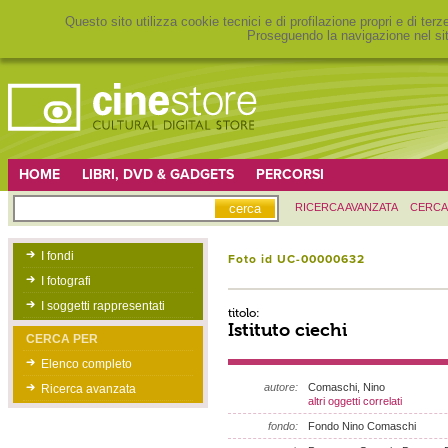
Questo sito utilizza cookie tecnici e di profilazione propri e di ter
Proseguendo la navigazione nel sit
HOME
LIBRI, DVD & GADGETS
PERCORSI
RICERCA AVANZATA
CERCA
I fondi
Foto id UC-00000632
I fotografi
I soggetti rappresentati
titolo:
Istituto ciechi
CERCA PER
Elenco completo
autore:
Comaschi, Nino
Ricerca avanzata
altri oggetti correlati
fondo:
Fondo Nino Comaschi