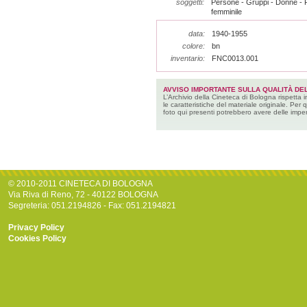
soggetti:
Persone - Gruppi - Donne - 
femminile
data:
1940-1955
colore:
bn
inventario:
FNC0013.001
AVVISO IMPORTANTE SULLA QUALITÀ DEL
L’Archivio della Cineteca di Bologna rispetta 
le caratteristiche del materiale originale. Per 
foto qui presenti potrebbero avere delle imper
© 2010-2011 CINETECA DI BOLOGNA
Via Riva di Reno, 72 - 40122 BOLOGNA
Segreteria: 051.2194826 - Fax: 051.2194821
Privacy Policy
Cookies Policy