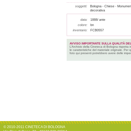
soggetti:
Bologna - Chiese - Monumenti
decorativa
data:
1888/ ante
colore:
bn
inventario:
FCB0557
AVVISO IMPORTANTE SULLA QUALITÀ DEL
L’Archivio della Cineteca di Bologna rispetta 
le caratteristiche del materiale originale. Per 
foto qui presenti potrebbero avere delle imper
© 2010-2011 CINETECA DI BOLOGNA