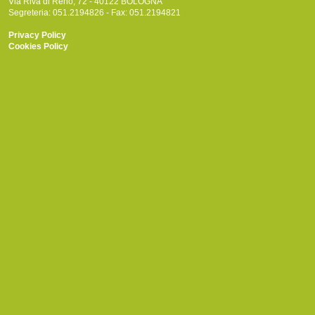
Via Riva di Reno, 72 - 40122 BOLOGNA
Segreteria: 051.2194826 - Fax: 051.2194821
Privacy Policy
Cookies Policy