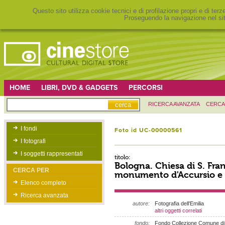
Questo sito utilizza cookie tecnici e di profilazione propri e di ter
Proseguendo la navigazione nel sit
HOME
LIBRI, DVD & GADGETS
PERCORSI
RICERCA AVANZATA
CERCA
I fondi
Foto id UC-00000561
I fotografi
I soggetti rappresentati
titolo:
Bologna. Chiesa di S. Fra
CERCA PER
monumento d'Accursio e 
Elenco completo
Ricerca avanzata
autore:
Fotografia dell'Emilia
altri oggetti correlati
fondo:
Fondo Collezione Comune di