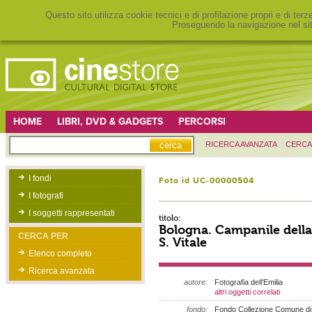
Questo sito utilizza cookie tecnici e di profilazione propri e di ter
Proseguendo la navigazione nel sit
HOME
LIBRI, DVD & GADGETS
PERCORSI
RICERCA AVANZATA
CERCA
I fondi
Foto id UC-00000504
I fotografi
I soggetti rappresentati
titolo:
Bologna. Campanile della
CERCA PER
S. Vitale
Elenco completo
Ricerca avanzata
autore:
Fotografia dell'Emilia
altri oggetti correlati
fondo:
Fondo Collezione Comune di