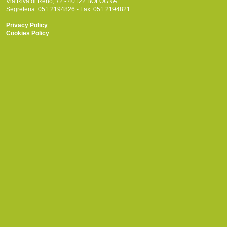
Via Riva di Reno, 72 - 40122 BOLOGNA
Segreteria: 051.2194826 - Fax: 051.2194821
Privacy Policy
Cookies Policy