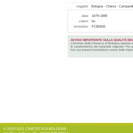
soggetti:
Bologna - Chiese - Campanili 
data:
1879-1888
colore:
bn
inventario:
FCB0500
AVVISO IMPORTANTE SULLA QUALITÀ DEL
L’Archivio della Cineteca di Bologna rispetta 
le caratteristiche del materiale originale. Per 
foto qui presenti potrebbero avere delle imper
© 2010-2011 CINETECA DI BOLOGNA