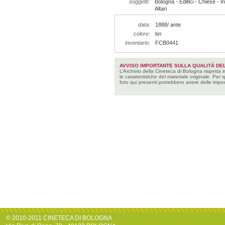
soggetti:
Bologna - Edifici - Chiese - I
Altari
data:
1888/ ante
colore:
bn
inventario:
FCB0441
AVVISO IMPORTANTE SULLA QUALITÀ DEL
L’Archivio della Cineteca di Bologna rispetta 
le caratteristiche del materiale originale. Per 
foto qui presenti potrebbero avere delle imper
© 2010-2011 CINETECA DI BOLOGNA