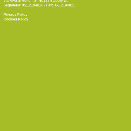
Via Riva di Reno, 72 - 40122 BOLOGNA
Segreteria: 051.2194826 - Fax: 051.2194821
Privacy Policy
Cookies Policy