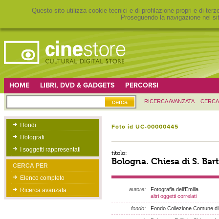
Questo sito utilizza cookie tecnici e di profilazione propri e di ter
Proseguendo la navigazione nel sit
HOME
LIBRI, DVD & GADGETS
PERCORSI
RICERCA AVANZATA
CERCA
I fondi
Foto id UC-00000445
I fotografi
I soggetti rappresentati
titolo:
Bologna. Chiesa di S. Ba
CERCA PER
Elenco completo
autore:
Fotografia dell'Emilia
Ricerca avanzata
altri oggetti correlati
fondo:
Fondo Collezione Comune di