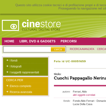
Questo sito utilizza cookie tecnici e di profilazione propri e di ter
Proseguendo la navigazione nel sit
HOME
LIBRI, DVD & GADGETS
PERCORSI
RICERCA AVANZATA
CERCA
I fondi
Foto id UC-00051659
I fotografi
I soggetti rappresentati
titolo:
Cuochi Pappagallo Nerina
CERCA PER
Elenco completo
autore:
Ferrari, Aldo
Ricerca avanzata
altri oggetti correlati
fondo:
Fondo Aldo Ferrari - Donazi
Lucia Della Casa