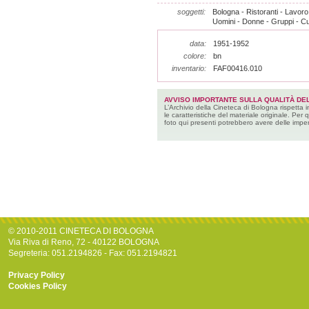
soggetti:
Bologna - Ristoranti - Lavoro
Uomini - Donne - Gruppi - C
data:
1951-1952
colore:
bn
inventario:
FAF00416.010
AVVISO IMPORTANTE SULLA QUALITÀ DEL
L’Archivio della Cineteca di Bologna rispetta 
le caratteristiche del materiale originale. Per 
foto qui presenti potrebbero avere delle imper
© 2010-2011 CINETECA DI BOLOGNA
Via Riva di Reno, 72 - 40122 BOLOGNA
Segreteria: 051.2194826 - Fax: 051.2194821
Privacy Policy
Cookies Policy