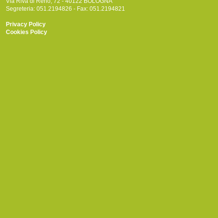
Via Riva di Reno, 72 - 40122 BOLOGNA
Segreteria: 051.2194826 - Fax: 051.2194821
Privacy Policy
Cookies Policy