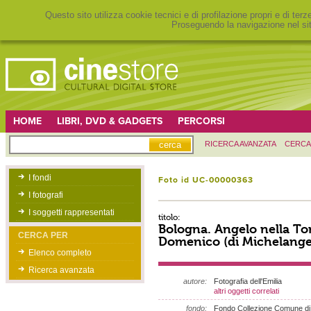
Questo sito utilizza cookie tecnici e di profilazione propri e di ter
Proseguendo la navigazione nel sit
HOME
LIBRI, DVD & GADGETS
PERCORSI
RICERCA AVANZATA
CERCA
I fondi
Foto id UC-00000363
I fotografi
I soggetti rappresentati
titolo:
Bologna. Angelo nella To
CERCA PER
Domenico (di Michelange
Elenco completo
Ricerca avanzata
autore:
Fotografia dell'Emilia
altri oggetti correlati
fondo:
Fondo Collezione Comune di