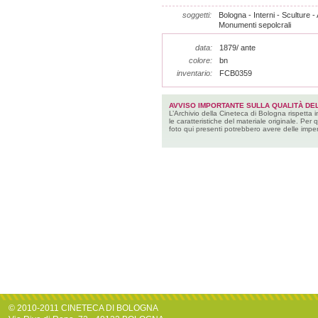
soggetti:
Bologna - Interni - Sculture - 
Monumenti sepolcrali
data:
1879/ ante
colore:
bn
inventario:
FCB0359
AVVISO IMPORTANTE SULLA QUALITÀ DEL
L’Archivio della Cineteca di Bologna rispetta 
le caratteristiche del materiale originale. Per 
foto qui presenti potrebbero avere delle imper
© 2010-2011 CINETECA DI BOLOGNA