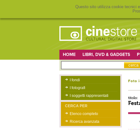
Questo sito utilizza cookie tecnici e
Pros
HOME
LIBRI, DVD & GADGETS
P
I fondi
Foto 
I fotografi
I soggetti rappresentati
titolo:
Fest
CERCA PER
Elenco completo
Ricerca avanzata