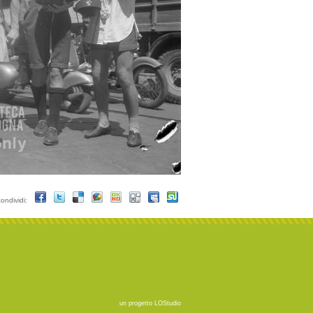
condividi:
un progetto
LOStudio