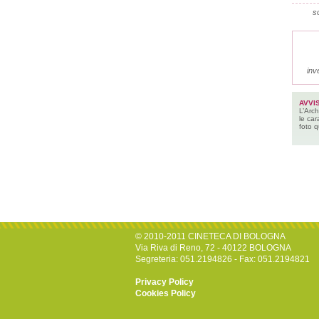
so
inv
AVVI
L’Arch
le car
foto q
© 2010-2011 CINETECA DI BOLOGNA
Via Riva di Reno, 72 - 40122 BOLOGNA
Segreteria: 051.2194826 - Fax: 051.2194821
Privacy Policy
Cookies Policy