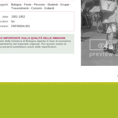
ggetti:
Bologna - Feste - Persone - Studenti - Gruppi -
Travestimenti - Costumi - Goliardi
data:
1951-1952
colore:
bn
entario:
FAF00504.001
SO IMPORTANTE SULLA QUALITÀ DELLE IMMAGINI:
ivio della Cineteca di Bologna rispetta in fase di scansione
atteristiche del materiale originale. Per questo motivo le
ui presenti potrebbero avere delle imperfezioni.