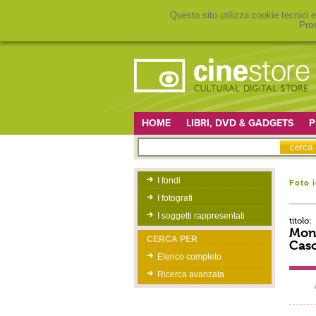
Questo sito utilizza cookie tecnici e
Pros
HOME
LIBRI, DVD & GADGETS
P
I fondi
Foto 
I fotografi
I soggetti rappresentati
titolo:
Mont
CERCA PER
Caso
Elenco completo
Ricerca avanzata