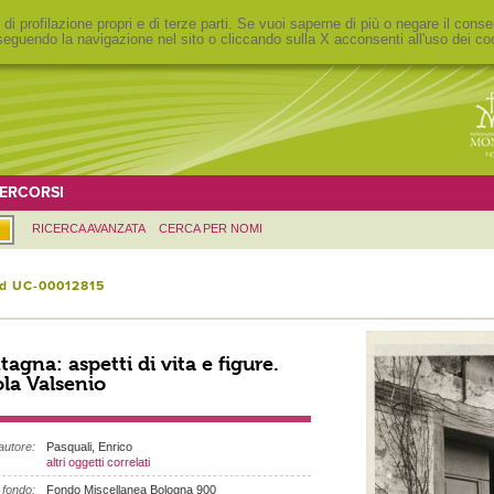
 di profilazione propri e di terze parti. Se vuoi saperne di più o negare il conse
eguendo la navigazione nel sito o cliccando sulla X acconsenti all'uso dei co
ERCORSI
RICERCA AVANZATA
CERCA PER NOMI
id UC-00012815
agna: aspetti di vita e figure.
la Valsenio
autore:
Pasquali, Enrico
altri oggetti correlati
fondo:
Fondo Miscellanea Bologna 900