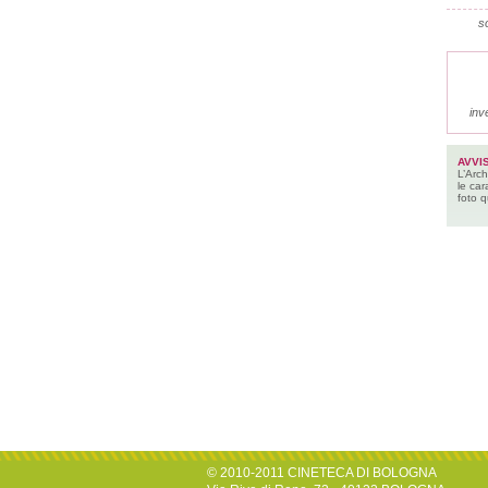
so
inv
AVVI
L’Arch
le car
foto q
© 2010-2011 CINETECA DI BOLOGNA