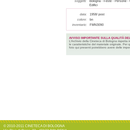
soggetti:
Bologna - Feste - Persone - 
Edifici
data:
1958/ post
colore:
bn
inventario:
FMN3090
AVVISO IMPORTANTE SULLA QUALITÀ DEL
L’Archivio della Cineteca di Bologna rispetta 
le caratteristiche del materiale originale. Per 
foto qui presenti potrebbero avere delle imper
© 2010-2011 CINETECA DI BOLOGNA