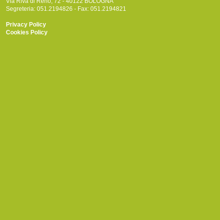
Via Riva di Reno, 72 - 40122 BOLOGNA
Segreteria: 051.2194826 - Fax: 051.2194821
Privacy Policy
Cookies Policy