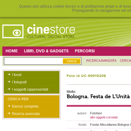
Questo sito utilizza cookie tecnici e di profilazione propri e di ter
Proseguendo la navigazione nel sit
HOME
LIBRI, DVD & GADGETS
PERCORSI
RICERCA AVANZATA
CERCA
I fondi
Foto id UC-00010206
I fotografi
I soggetti rappresentati
titolo:
Bologna. Festa de L'Unità
CERCA PER
Elenco completo
autore:
Fotofast
Ricerca avanzata
altri oggetti correlati
fondo:
Fondo Miscellanea Bologna 