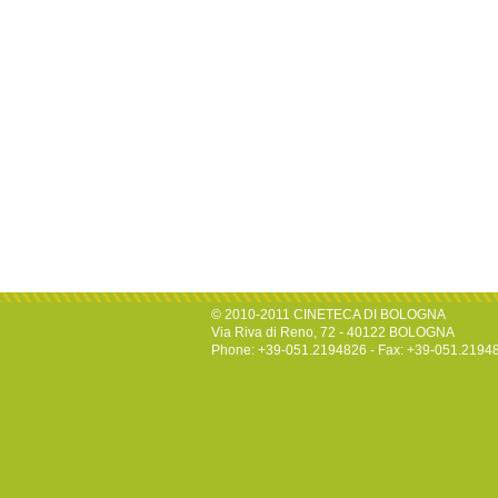
© 2010-2011 CINETECA DI BOLOGNA
Via Riva di Reno, 72 - 40122 BOLOGNA
Phone: +39-051.2194826 - Fax: +39-051.2194