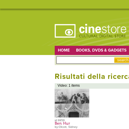
HOME
BOOKS, DVDS & GADGETS
Risultati della ricerc
Video: 1 items
id:9956
Ben Hur
by:Olcott, Sidney