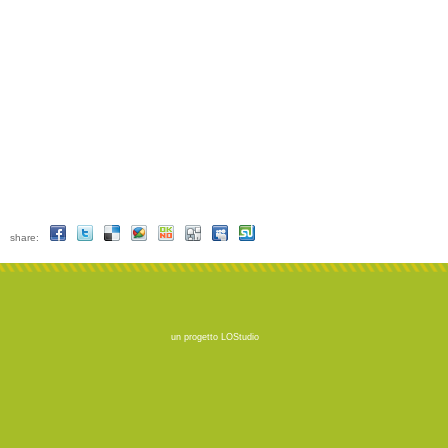
share:
un progetto
LOStudio