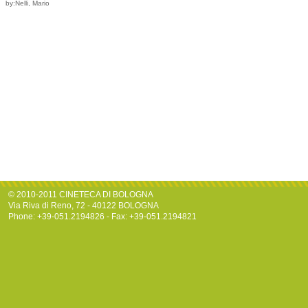
by:Nelli, Mario
© 2010-2011 CINETECA DI BOLOGNA
Via Riva di Reno, 72 - 40122 BOLOGNA
Phone: +39-051.2194826 - Fax: +39-051.2194821