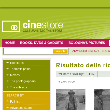
HOME
BOOKS, DVDS & GADGETS
BOLOGNA'S PICTURES
ADVANCED SEARCH
BROW
Highlights
Risultato della r
Thematic paths
59 items sort by:
Title
Movies
The photographers
prev page
The subjects
SEARCH BY
Full list
Advanced search