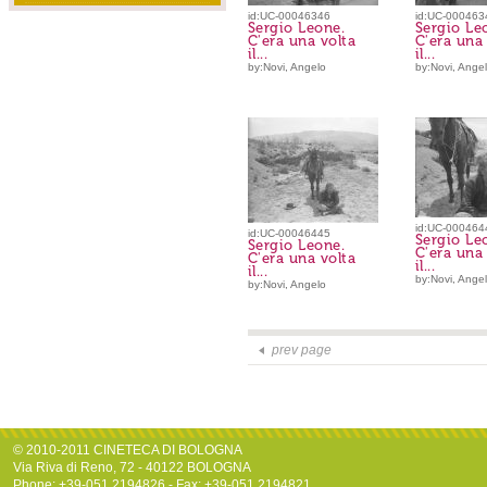
id:UC-00046346
id:UC-000463
Sergio Leone.
Sergio Le
C'era una volta
C'era una 
il...
il...
by:Novi, Angelo
by:Novi, Ange
id:UC-000464
id:UC-00046445
Sergio Le
Sergio Leone.
C'era una 
C'era una volta
il...
il...
by:Novi, Ange
by:Novi, Angelo
prev page
© 2010-2011 CINETECA DI BOLOGNA
Via Riva di Reno, 72 - 40122 BOLOGNA
Phone: +39-051.2194826 - Fax: +39-051.2194821