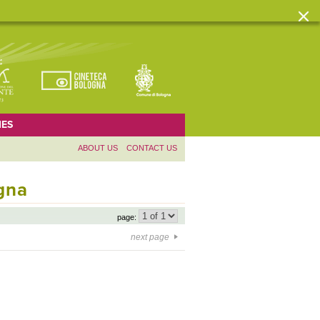
ES
ABOUT US
CONTACT US
ogna
page:
next page