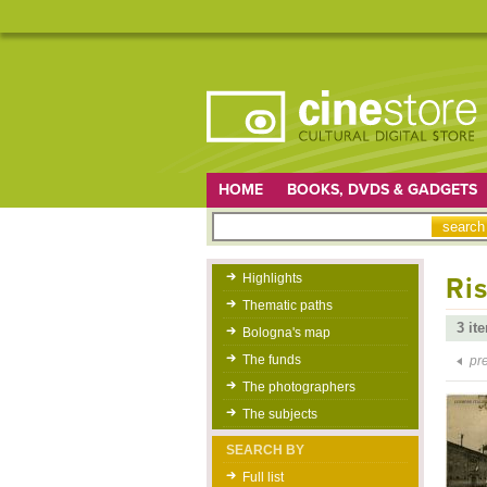
HOME
BOOKS, DVDS & GADGETS
Highlights
Ris
Thematic paths
3 it
Bologna's map
The funds
pr
The photographers
The subjects
SEARCH BY
Full list