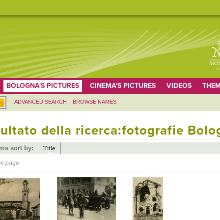
BOLOGNA'S PICTURES
CINEMA'S PICTURES
VIDEOS
THEM
ADVANCED SEARCH
BROWSE NAMES
ultato della ricerca:fotografie Bol
ems sort by:
Title
ev page