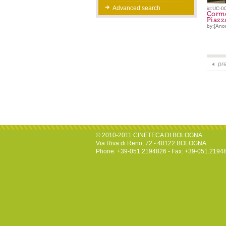
Advanced search
id:UC-0
Cormò
Piazz
by:[Ano
pr
© 2010-2011 CINETECA DI BOLOGNA
Via Riva di Reno, 72 - 40122 BOLOGNA
Phone: +39-051.2194826 - Fax: +39-051.2194