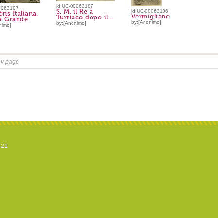
id:UC-00063187
0063107
S. M. il Re a
id:UC-00063106
ns Italiana.
Vermigliano
Turriaco dopo il...
a Grande
by:[Anonimo]
by:[Anonimo]
nimo]
ev page
821