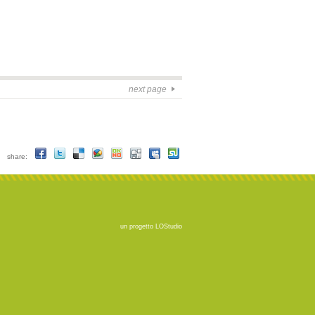
next page
share:
un progetto
LOStudio