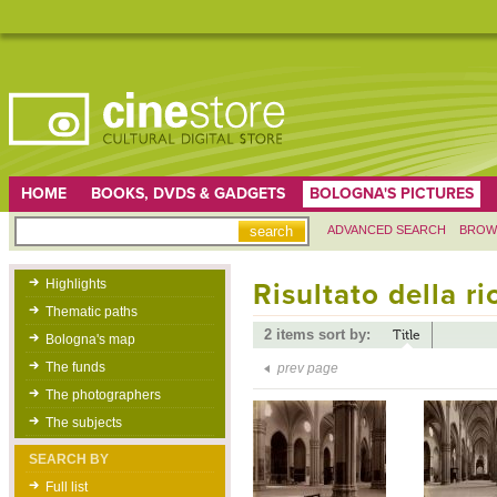
HOME
BOOKS, DVDS & GADGETS
BOLOGNA'S PICTURES
ADVANCED SEARCH
BROW
Highlights
Risultato della r
Thematic paths
2 items sort by:
Title
Bologna's map
The funds
prev page
The photographers
The subjects
SEARCH BY
Full list