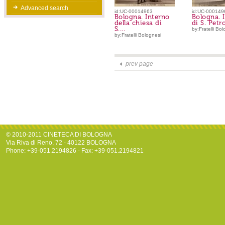
Advanced search
id:UC-00014963
id:UC-000149
Bologna. Interno
Bologna. 
della chiesa di
di S. Petr
S....
by:Fratelli Bol
by:Fratelli Bolognesi
prev page
© 2010-2011 CINETECA DI BOLOGNA
Via Riva di Reno, 72 - 40122 BOLOGNA
Phone: +39-051.2194826 - Fax: +39-051.2194821