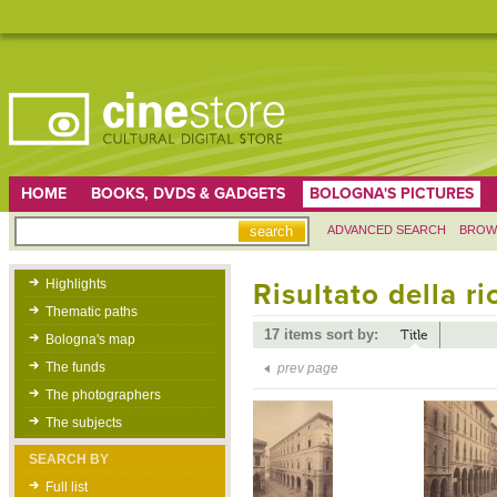
HOME
BOOKS, DVDS & GADGETS
BOLOGNA'S PICTURES
ADVANCED SEARCH
BROW
Highlights
Risultato della r
Thematic paths
17 items sort by:
Title
Bologna's map
The funds
prev page
The photographers
The subjects
SEARCH BY
Full list