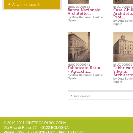
Advanced search
id:UC-00000538
id:UC-000005
Banca Nazionale.
Casa Ghill
Architetto...
Architetto
Prof....
by:Ditta Bertinazzi Carlo e
Nipote
by:Ditta Bertin
Nipote
id:UC-00000541
id:UC-000005
Fabbricato Ratta
Fabbricat
- Agucchi....
Silvani.
Architetto.
by:Ditta Bertinazzi Carlo e
Nipote
by:Ditta Bertin
Nipote
prev page
© 2010-2011 CINETECA DI BOLOGNA
Via Riva di Reno, 72 - 40122 BOLOGNA
Phone: +39-051.2194826 - Fax: +39-051.2194821