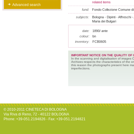
related items
Advanced search
fund:
Fondo Collezione Comune di
subjects:
Bologna - Dipinti - Affreschi -
Maria dei Bulgari
date:
1890/ ante
colour:
bn
inventory:
FCB0605
IMPORTANT NOTICE ON THE QUALITY OF 
In the scanning and digitalisation of images 
Archives respects the characteristics of the ori
this reason the photographs present here m
imperfections.
© 2010-2011 CINETECA DI BOLOGNA
Via Riva di Reno, 72 - 40122 BOLOGNA
Phone: +39-051.2194826 - Fax: +39-051.2194821