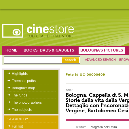
HOME
BOOKS, DVDS & GADGETS
BOLOGNA'S PICTURES
ADVANCED SEARCH
BROW
Highlights
Foto id UC-00000609
Thematic paths
Bologna's map
title:
Bologna. Cappella di S. M.
The funds
Storie della vita della Ver
The photographers
Dettaglio con l'ncoronazi
Vergine, Bartolomeo Cesi
The subjects
SEARCH BY
Full list
author:
Fotografia dell'Emilia