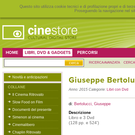
Questo sito utilizza cookie tecnici e di profilazione propri e di ter
Proseguendo la navigazione nel sit
HOME
LIBRI, DVD & GADGETS
PERCORSI
RICERCA AVANZATA
CERCA
Novità e anticipazioni
Giuseppe Bertolu
COLLANE
Anno:
2015
Categorie:
Libri con Dvd
Il Cinema Ritrovato
Slow Food on Film
di:
Bertolucci, Giuseppe
Documenti del presente
Descrizione
Simenon al cinema
Libro e 3 Dvd
(128 pp. e 524')
Cinemalibero
Chaplin Ritrovato