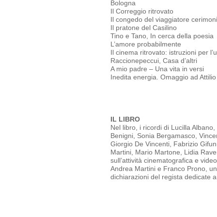
Bologna
Il Correggio ritrovato
Il congedo del viaggiatore cerimon
Il pratone del Casilino
Tino e Tano, In cerca della poesia
L’amore probabilmente
Il cinema ritrovato: istruzioni per l’
Raccionepeccui, Casa d’altri
A mio padre – Una vita in versi
Inedita energia. Omaggio ad Attilio
IL LIBRO
Nel libro, i ricordi di Lucilla Alban
Benigni, Sonia Bergamasco, Vincen
Giorgio De Vincenti, Fabrizio Gifu
Martini, Mario Martone, Lidia Rav
sull’attività cinematografica e vide
Andrea Martini e Franco Prono, una 
dichiarazioni del regista dedicate ai