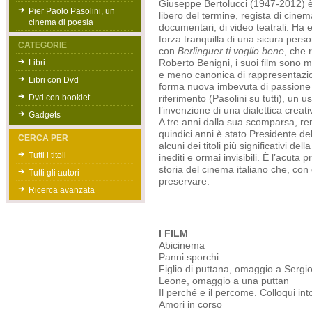
Giuseppe Bertolucci (1947-2012) è 
Pier Paolo Pasolini, un
libero del termine, regista di cinema 
cinema di poesia
documentari, di video teatrali. Ha e
forza tranquilla di una sicura person
CATEGORIE
con
Berlinguer ti voglio bene
, che 
Libri
Roberto Benigni, i suoi film sono m
e meno canonica di rappresentazion
Libri con Dvd
forma nuova imbevuta di passione te
Dvd con booklet
riferimento (Pasolini su tutti), un u
l’invenzione di una dialettica creativ
Gadgets
A tre anni dalla sua scomparsa, re
quindici anni è stato Presidente d
CERCA PER
alcuni dei titoli più significativi de
Tutti i titoli
inediti e ormai invisibili. È l’acuta
storia del cinema italiano che, con
Tutti gli autori
preservare.
Ricerca avanzata
I FILM
Abicinema
Panni sporchi
Figlio di puttana, omaggio a Sergi
Leone, omaggio a una puttan
Il perché e il percome. Colloqui in
Amori in corso