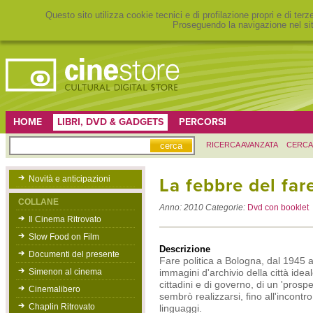
Questo sito utilizza cookie tecnici e di profilazione propri e di ter
Proseguendo la navigazione nel sit
HOME
LIBRI, DVD & GADGETS
PERCORSI
RICERCA AVANZATA
CERCA
Novità e anticipazioni
La febbre del fa
COLLANE
Anno:
2010
Categorie:
Dvd con booklet
Il Cinema Ritrovato
Slow Food on Film
Descrizione
Documenti del presente
Fare politica a Bologna, dal 1945 a
Simenon al cinema
immagini d'archivio della città ideale
cittadini e di governo, di un 'pros
Cinemalibero
sembrò realizzarsi, fino all'incont
Chaplin Ritrovato
linguaggi.