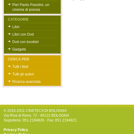
Pier Paolo Pasolini, un
cinema di poesia
CATEGORIE
Libri
Libri con Dvd
Dvd con booklet
Gadgets
CERCA PER
Tutti i titoli
Tutti gli autori
Ricerca avanzata
© 2010-2011 CINETECA DI BOLOGNA
Via Riva di Reno, 72 - 40122 BOLOGNA
Segreteria: 051.2194826 - Fax: 051.2194821
Privacy Policy