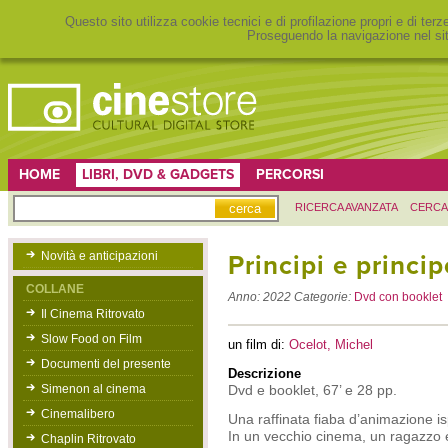
Questo sito utilizza cookie tecnici e di profilazione propri e di ter
Proseguendo la navigazione nel sit
HOME
LIBRI, DVD & GADGETS
PERCORSI
RICERCA AVANZATA
CERCA
Novità e anticipazioni
Principi e princi
COLLANE
Anno:
2022
Categorie:
Dvd con booklet
Il Cinema Ritrovato
Slow Food on Film
un film di:
Ocelot, Michel
Documenti del presente
Descrizione
Simenon al cinema
Dvd e booklet, 67’ e 28 pp.
Cinemalibero
Una raffinata fiaba d’animazione is
In un vecchio cinema, un ragazzo
Chaplin Ritrovato