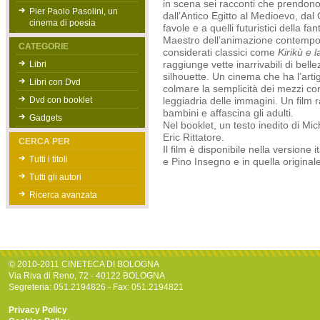
in scena sei racconti che prendono
Pier Paolo Pasolini, un
dall’Antico Egitto al Medioevo, dal
cinema di poesia
favole e a quelli futuristici della fa
Maestro dell’animazione contempor
CATEGORIE
considerati classici come
Kirikù e 
Libri
raggiunge vette inarrivabili di bell
silhouette. Un cinema che ha l’artig
Libri con Dvd
colmare la semplicità dei mezzi con
Dvd con booklet
leggiadria delle immagini. Un film 
bambini e affascina gli adulti.
Gadgets
Nel booklet, un testo inedito di Mi
Eric Rittatore.
CERCA PER
Il film è disponibile nella versione 
Tutti i titoli
e Pino Insegno e in quella originale 
Tutti gli autori
Ricerca avanzata
© 2010-2011 CINETECA DI BOLOGNA
Via Riva di Reno, 72 - 40122 BOLOGNA
Segreteria: 051.2194826 - Fax: 051.2194821
Privacy Policy