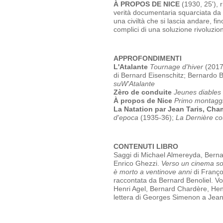
À PROPOS DE NICE
(1930, 25'), r
verità documentaria squarciata da la
una civiltà che si lascia andare, fi
complici di una soluzione rivoluzion
APPROFONDIMENTI
L'Atalante
Tournage d'hiver
(2017
di Bernard Eisenschitz; Bernardo Be
suW'Atalante
Zèro
de conduite
Jeunes diables
À
propos de
Nice
Primo montagg
La Natation
par
Jean Taris,
Cha
d'epoca
(1935-36);
La Dernière co
CONTENUTI LIBRO
Saggi di Michael Almereyda, Berna
Enrico Ghezzi.
Verso un cinema so
è morto a ventinove anni
di Franço
raccontata da Bernard Benoliel. Vo
Henri Agel, Bernard Chardère, Hen
lettera di Georges Simenon a Jean