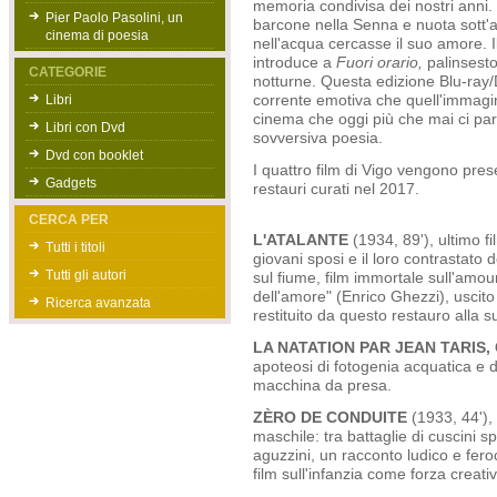
memoria condivisa dei nostri anni.
Pier Paolo Pasolini, un
barcone nella Senna e nuota sott'
cinema di poesia
nell'acqua cercasse il suo amore. I
introduce a
Fuori orario,
palinsesto 
CATEGORIE
notturne. Questa edizione Blu-ray/Dv
Libri
corrente emotiva che quell'immagine
cinema che oggi più che mai ci parl
Libri con Dvd
sovversiva poesia.
Dvd con booklet
I quattro film di Vigo vengono prese
Gadgets
restauri curati nel 2017.
CERCA PER
L'ATALANTE
(1934, 89'), ultimo 
Tutti i titoli
giovani sposi e il loro con­trastato
Tutti gli autori
sul fiume, film immortale sull'amo
dell'amore" (Enrico Ghezzi), uscit
Ricerca avanzata
restituito da questo restauro alla s
LA NATATION PAR JEAN TARIS
apoteosi di fotogenia acquatica e del
macchina da presa.
ZÈRO DE CONDUITE
(1933, 44'), 
maschile: tra batta­glie di cuscini 
aguzzini, un racconto ludico e fero
film sull'infanzia come forza creativ