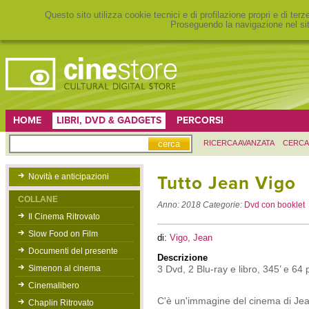
Questo sito utilizza cookie tecnici e di profilazione propri e di ter
Proseguendo la navigazione nel sit
HOME
LIBRI, DVD & GADGETS
PERCORSI
RICERCA AVANZATA
CERCA
Novità e anticipazioni
Tutto Jean Vigo
COLLANE
Anno:
2018
Categorie:
Dvd con booklet
Il Cinema Ritrovato
Slow Food on Film
di:
Vigo, Jean
Documenti del presente
Descrizione
Simenon al cinema
3 Dvd, 2 Blu-ray e libro, 345’ e 64 
Cinemalibero
C'è un'immagine del cinema di Jea
Chaplin Ritrovato