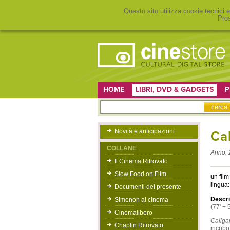
Questo sito utilizza cookie tecnici e
Pros
HOME
LIBRI, DVD & GADGETS
P
Novità e anticipazioni
Cal
COLLANE
Anno:
Il Cinema Ritrovato
Slow Food on Film
un film 
lingua:
Documenti del presente
Descri
Simenon al cinema
(77' + 
Cinemalibero
Caligar
Chaplin Ritrovato
incubo,