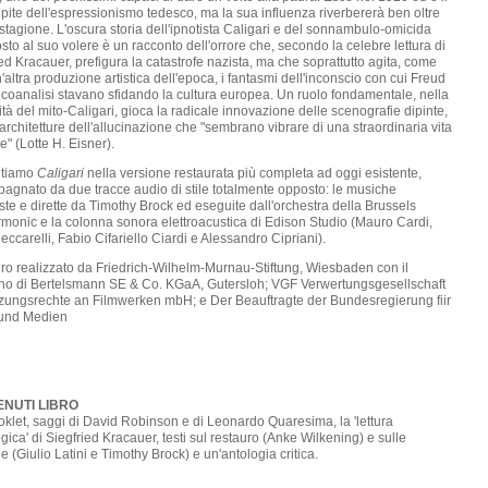
pite dell'espressionismo tedesco, ma la sua influenza riverbererà ben oltre
stagione. L'oscura storia dell'ipnotista Caligari e del sonnambulo-omicida
sto al suo volere è un racconto dell'orrore che, secondo la celebre lettura di
ed Kracauer, prefigura la catastrofe nazista, ma che soprattutto agita, come
altra produzione artistica dell'epoca, i fantasmi dell'inconscio con cui Freud
icoanalisi stavano sfidando la cultura europea. Un ruolo fondamentale, nella
tà del mito-Caligari, gioca la radicale innovazione delle scenografie dipinte,
architetture dell'allucinazione che "sembrano vibrare di una straordinaria vita
re" (Lotte H. Eisner).
ntiamo
Caligari
nella versione restaurata più completa ad oggi esistente,
agnato da due tracce audio di stile totalmente opposto: le musiche
e e dirette da Timothy Brock ed eseguite dall'orchestra della Brussels
rmonic e la colonna sonora elettroacustica di Edison Studio (Mauro Cardi,
eccarelli, Fabio Cifariello Ciardi e Alessandro Cipriani).
ro realizzato da Friedrich-Wilhelm-Murnau-Stiftung, Wiesbaden con il
no di Bertelsmann SE & Co. KGaA, Gutersloh; VGF Verwertungsgesellschaft
tzungsrechte an Filmwerken mbH; e Der Beauftragte der Bundesregierung fiir
 und Medien
NUTI LIBRO
klet, saggi di David Robinson e di Leonardo Quaresima, la 'lettura
gica' di Siegfried Kracauer, testi sul restauro (Anke Wilkening) e sulle
 (Giulio Latini e Timothy Brock) e un'antologia critica.