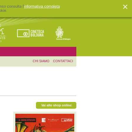
nso consulta l'
informativa completa
.
okie.
CHI SIAMO
CONTATTACI
Vai allo shop online