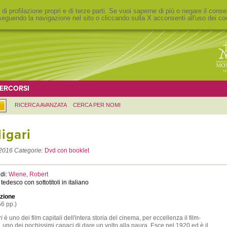
 di profilazione propri e di terze parti. Se vuoi saperne di più o negare il conse
eguendo la navigazione nel sito o cliccando sulla X acconsenti all'uso dei co
ERCORSI
RICERCA AVANZATA
CERCA PER NOMI
igari
2016
Categorie:
Dvd con booklet
di:
Wiene, Robert
 tedesco con sottotitoli in italiano
zione
56 pp.)
i
è uno dei film capitali dell'intera storia del cinema, per eccellenza il film-
 uno dei pochissimi capaci di dare un volto alla paura. Esce nel 1920 ed è il