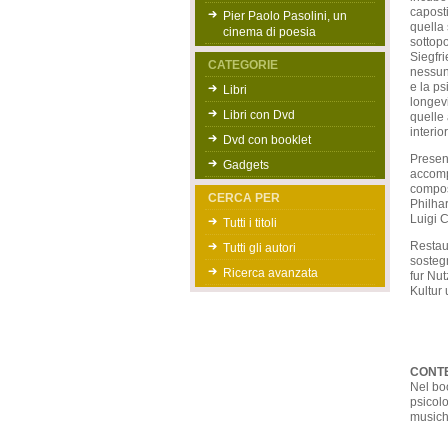
caposti
Pier Paolo Pasolini, un
quella 
cinema di poesia
sottopo
Siegfri
CATEGORIE
nessun'
e la ps
Libri
longevi
Libri con Dvd
quelle 
interio
Dvd con booklet
Prese
Gadgets
accomp
compost
CERCA PER
Philha
Luigi C
Tutti i titoli
Restau
Tutti gli autori
sosteg
Ricerca avanzata
fur Nu
Kultur
CONTE
Nel boo
psicolo
musiche