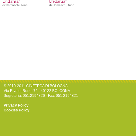
Eridania"
Eridania"
di:Comaschi, Nino
di:Comaschi, Nino
© 2010-2011 CINETECA DI BOLOGNA
Via Riva di Reno, 72 - 40122 BOLOGNA
Segreteria: 051.2194826 - Fax: 051.2194821
Privacy Policy
Cookies Policy