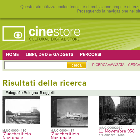
Questo sito utilizza cookie tecnici e di profilazione propri e di ter
Proseguendo la navigazione nel sit
HOME
LIBRI, DVD & GADGETS
PERCORSI
RICERCA AVANZATA
CERCA
Risultati della ricerca
Fotografie Bologna: 5 oggetti
id:UC-00003050
id:UC-00004436
id:UC-00004437
11 Novembre 938
"Zuccherificio
"Zuccherificio
di:Comaschi, Nino
Nazionale
Nazionale