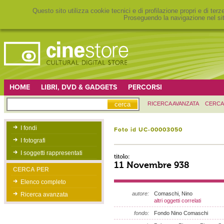
Questo sito utilizza cookie tecnici e di profilazione propri e di ter
Proseguendo la navigazione nel sit
HOME
LIBRI, DVD & GADGETS
PERCORSI
RICERCA AVANZATA
CERCA
I fondi
Foto id UC-00003050
I fotografi
I soggetti rappresentati
titolo:
11 Novembre 938
CERCA PER
Elenco completo
autore:
Comaschi, Nino
Ricerca avanzata
altri oggetti correlati
fondo:
Fondo Nino Comaschi