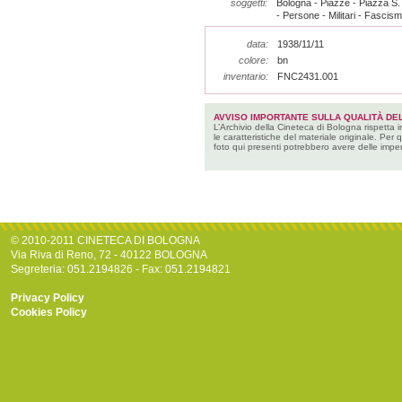
soggetti:
Bologna - Piazze - Piazza S.
- Persone - Militari - Fascis
data:
1938/11/11
colore:
bn
inventario:
FNC2431.001
AVVISO IMPORTANTE SULLA QUALITÀ DEL
L’Archivio della Cineteca di Bologna rispetta 
le caratteristiche del materiale originale. Per 
foto qui presenti potrebbero avere delle imper
© 2010-2011 CINETECA DI BOLOGNA
Via Riva di Reno, 72 - 40122 BOLOGNA
Segreteria: 051.2194826 - Fax: 051.2194821
Privacy Policy
Cookies Policy