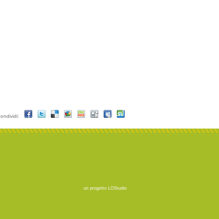
condividi:
un progetto
LOStudio