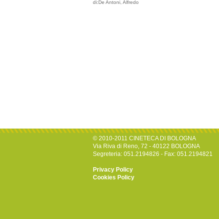
di:De Antoni, Alfredo
© 2010-2011 CINETECA DI BOLOGNA
Via Riva di Reno, 72 - 40122 BOLOGNA
Segreteria: 051.2194826 - Fax: 051.2194821
Privacy Policy
Cookies Policy