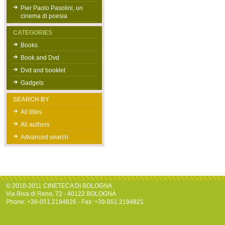
Pier Paolo Pasolini, un
cinema di poesia
CATEGORIES
Books
Book and Dvd
Dvd and booklet
Gadgets
SEARCH BY
All titles
All authors
Advanced search
© 2010-2011 CINETECA DI BOLOGNA
Via Riva di Reno, 72 - 40122 BOLOGNA
Phone: +39-051.2194826 - Fax: +39-051.2194821