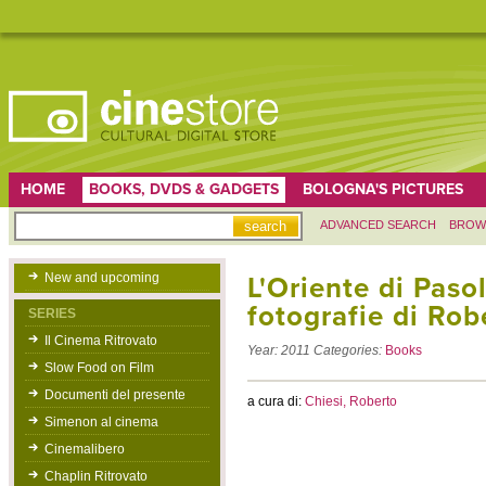
HOME
BOOKS, DVDS & GADGETS
BOLOGNA'S PICTURES
ADVANCED SEARCH
BROW
New and upcoming
L'Oriente di Pasoli
fotografie di Rob
SERIES
Il Cinema Ritrovato
Year:
2011
Categories:
Books
Slow Food on Film
Documenti del presente
a cura di:
Chiesi, Roberto
Simenon al cinema
Cinemalibero
Chaplin Ritrovato