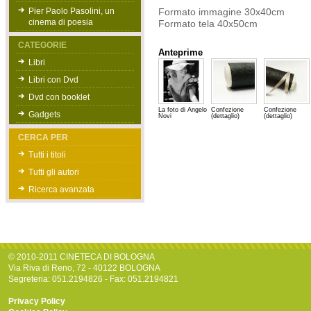
Pier Paolo Pasolini, un
Formato immagine 30x40cm
cinema di poesia
Formato tela 40x50cm
CATEGORIE
Anteprime
Libri
Libri con Dvd
Dvd con booklet
La foto di Angelo
Confezione
Confezione
Gadgets
Novi
(dettaglio)
(dettaglio)
CERCA PER
Tutti i titoli
Tutti gli autori
Ricerca avanzata
© 2010-2011 CINETECA DI BOLOGNA
Via Riva di Reno, 72 - 40122 BOLOGNA
Segreteria: 051.2194826 - Fax: 051.2194821
Privacy Policy