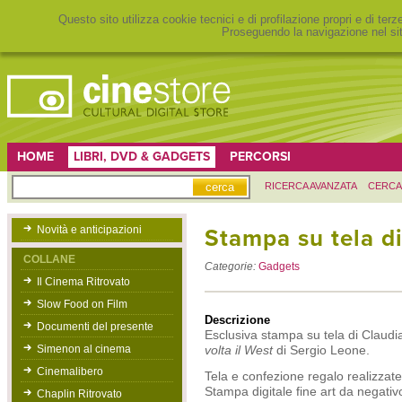
Questo sito utilizza cookie tecnici e di profilazione propri e di ter
Proseguendo la navigazione nel sit
HOME
LIBRI, DVD & GADGETS
PERCORSI
RICERCA AVANZATA
CERCA
Novità e anticipazioni
Stampa su tela d
COLLANE
Categorie:
Gadgets
Il Cinema Ritrovato
Slow Food on Film
Descrizione
Documenti del presente
Esclusiva stampa su tela di Claudia
Simenon al cinema
volta il West
di Sergio Leone.
Cinemalibero
Tela e confezione regalo realizzate
Stampa digitale fine art da negativ
Chaplin Ritrovato