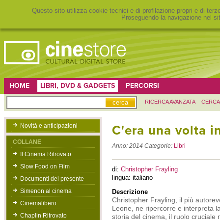
Questo sito utilizza cookie tecnici e di profilazione propri e di ter
Proseguendo la navigazione nel sit
HOME
LIBRI, DVD & GADGETS
PERCORSI
RICERCA AVANZATA
CERCA
Novità e anticipazioni
C'era una volta in
COLLANE
Anno:
2014
Categorie:
Libri
Il Cinema Ritrovato
Slow Food on Film
di:
Christopher Frayling
lingua: italiano
Documenti del presente
Simenon al cinema
Descrizione
Christopher Frayling, il più autorev
Cinemalibero
Leone, ne ripercorre e interpreta l
Chaplin Ritrovato
storia del cinema, il ruolo cruciale n