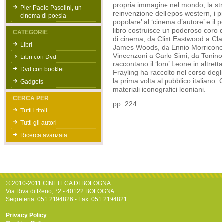
propria immagine nel mondo, la stra
Pier Paolo Pasolini, un
reinvenzione dell’epos western, i 
cinema di poesia
popolare’ al ‘cinema d’autore’ e il p
libro costruisce un poderoso coro di
CATEGORIE
di cinema, da Clint Eastwood a Cla
Libri
James Woods, da Ennio Morricone 
Vincenzoni a Carlo Simi, da Tonino 
Libri con Dvd
raccontano il ‘loro’ Leone in altret
Dvd con booklet
Frayling ha raccolto nel corso deg
la prima volta al pubblico italiano.
Gadgets
materiali iconografici leoniani.
CERCA PER
pp. 224
Tutti i titoli
Tutti gli autori
Ricerca avanzata
© 2010-2011 CINETECA DI BOLOGNA
Via Riva di Reno, 72 - 40122 BOLOGNA
Segreteria: 051.2194826 - Fax: 051.2194821
Privacy Policy