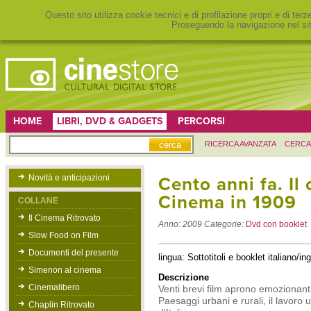
Questo sito utilizza cookie tecnici e di profilazione propri e di ter
Proseguendo la navigazione nel sit
HOME
LIBRI, DVD & GADGETS
PERCORSI
RICERCA AVANZATA
CERCA
Novità e anticipazioni
Cento anni fa. I
Cinema in 1909
COLLANE
Il Cinema Ritrovato
Anno:
2009
Categorie:
Dvd con booklet
Slow Food on Film
Documenti del presente
lingua: Sottotitoli e booklet italiano/in
Simenon al cinema
Descrizione
Cinemalibero
Venti brevi film aprono emozionanti
Paesaggi urbani e rurali, il lavoro
Chaplin Ritrovato