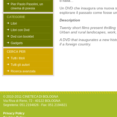
d'Italia...
Pier Paolo Pasolini, un
Un DVD che inaugura una nuova stor
cinema di poesia
esplorare il passato come fosse un
CATEGORIE
Description
Libri
Twenty short films present thrilling
Libri con Dvd
Urban and rural landscapes, work, fas
Dvd con booklet
A DVD that inaugurates a new histor
Gadgets
if a foreign country.
CERCA PER
Tutti i titoli
Tutti gli autori
Ricerca avanzata
© 2010-2011 CINETECA DI BOLOGNA
Via Riva di Reno, 72 - 40122 BOLOGNA
Segreteria: 051.2194826 - Fax: 051.2194821
Privacy Policy