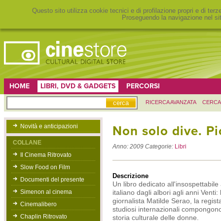
Questo sito utilizza cookie tecnici e di profilazione propri e di ter
Proseguendo la navigazione nel sit
HOME
LIBRI, DVD & GADGETS
PERCORSI
RICERCA AVANZATA
CERCA
Novità e anticipazioni
Non solo dive. Pi
COLLANE
Anno:
2009
Categorie:
Libri
Il Cinema Ritrovato
Slow Food on Film
Descrizione
Documenti del presente
Un libro dedicato all'insospettabile
Simenon al cinema
italiano dagli albori agli anni Venti:
giornalista Matilde Serao, la regista
Cinemalibero
studiosi internazionali compongono
Chaplin Ritrovato
storia culturale delle donne.