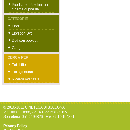
Pier Paolo Pasolini, un
cinema di poesia
CATEGORIE
Libri
Libri con Dvd
Dvd con booklet
Gadgets
CERCA PER
Tutti i titoli
Tutti gli autori
Ricerca avanzata
© 2010-2011 CINETECA DI BOLOGNA
Via Riva di Reno, 72 - 40122 BOLOGNA
Segreteria: 051.2194826 - Fax: 051.2194821
Privacy Policy