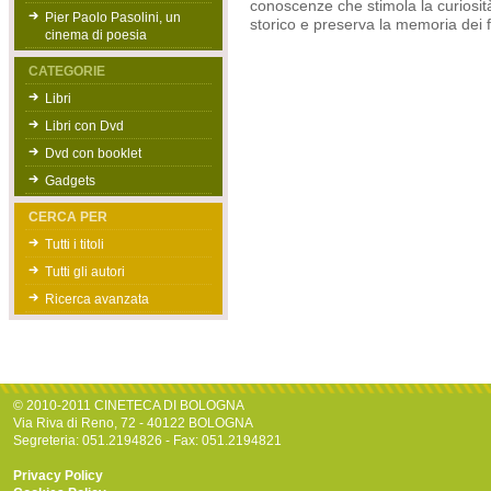
conoscenze che stimola la curiosità,
Pier Paolo Pasolini, un
storico e preserva la memoria dei fi
cinema di poesia
CATEGORIE
Libri
Libri con Dvd
Dvd con booklet
Gadgets
CERCA PER
Tutti i titoli
Tutti gli autori
Ricerca avanzata
© 2010-2011 CINETECA DI BOLOGNA
Via Riva di Reno, 72 - 40122 BOLOGNA
Segreteria: 051.2194826 - Fax: 051.2194821
Privacy Policy