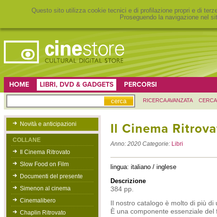
Questo sito utilizza cookie tecnici e di profilazione propri e di ter
Proseguendo la navigazione nel sit
HOME
LIBRI, DVD & GADGETS
PERCORSI
RICERCA AVANZATA
CERCA
Novità e anticipazioni
Il Cinema Ritrov
COLLANE
Anno:
2020
Categorie:
Libri
Il Cinema Ritrovato
Slow Food on Film
lingua: italiano / inglese
Documenti del presente
Descrizione
Simenon al cinema
384 pp.
Cinemalibero
Il nostro catalogo è molto di più di
È una componente essenziale del fe
Chaplin Ritrovato