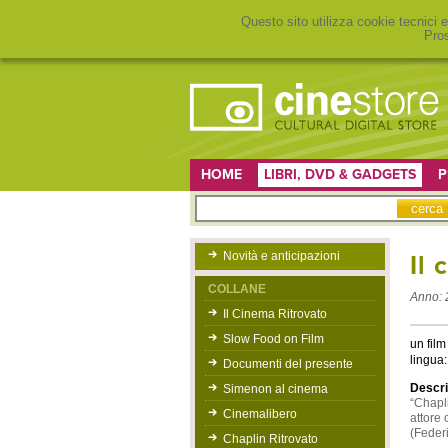
Questo sito utilizza cookie tecnici e
Pros
HOME
LIBRI, DVD & GADGETS
P
Novità e anticipazioni
Il 
COLLANE
Anno:
Il Cinema Ritrovato
Slow Food on Film
un film 
lingua:
Documenti del presente
Descri
Simenon al cinema
“Chapli
Cinemalibero
attore 
(Federi
Chaplin Ritrovato