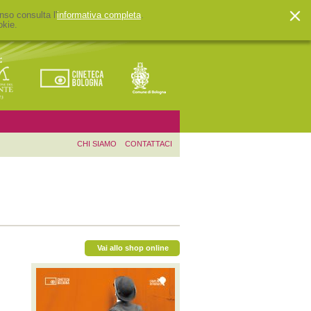
nso consulta l'
informativa completa
.
okie.
CHI SIAMO
CONTATTACI
Vai allo shop online