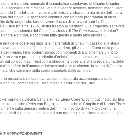
 signore e signori, ammirate il funambolico capolavoro di Charlie Chaplin
o alla secolare arte circense. Venite a vedere acrobati, domatori, maghi, leoni
gabondo Charlot che, in veste d’attrezzista, vi strapperà più risate dell’intera
nia dei clown. Lo spettacolo continua con un ricco programma di rarità:
film delle origini che fanno rivivere il circo di oltre cent’anni fa, Chaplin e
a al Circo Knie nel 1954, Buster Keaton al Medrano. E, a proposito, sapevate
sephine, la scimmia del
Circo
, è la stessa di
The Cameraman
di Keaton?
 signore e signori, e scoprirete tutto questo e molto altro ancora…
è una delle opere più riuscite e inafferrabili di Chaplin: passato alla storia
 lavorazione più sofferta della sua carriera, gli valse un Oscar nella prima
ne del premio. Film modernissimo, con momenti di alto cinema e un ritmo
o, è un vero e proprio ‘autoritratto d’artista’, che mescola ricordi d’infanzia e
ioni sul comico, gag irresistibili e struggente poesia, e che ci regala una delle
iali metafore dell’umana esistenza mai viste al cinema: la scena di Charlot
brista’ che cammina sulla corda assediato dalle scimmie.
 viene presentato nella nuova versione restaurata accompagnata dalle
 originali composte da Chaplin per la riedizione del 1969.
klet curato da Cecilia Cenciarelli ed Elena Correra, contributi inediti sul film
e letture critiche (Peter von Bagh), sulle musiche di Chaplin e di Hanns Eisler
chner) e sulla genesi creativa del film nel ricordo di Harry Crocker; una
ne di testi sulla storia del circo e il suo rapporto con il cinema; un’antologia
À E APPROFONDIMENTI