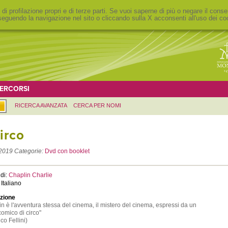
 di profilazione propri e di terze parti. Se vuoi saperne di più o negare il conse
eguendo la navigazione nel sito o cliccando sulla X acconsenti all'uso dei co
ERCORSI
RICERCA AVANZATA
CERCA PER NOMI
circo
2019
Categorie:
Dvd con booklet
di:
Chaplin Charlie
 Italiano
zione
n è l'avventura stessa del cinema, il mistero del cinema, espressi da un
comico di circo"
co Fellini)