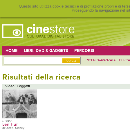
Questo sito utilizza cookie tecnici e di profilazione propri e di ter
Proseguendo la navigazione nel sit
HOME
LIBRI, DVD & GADGETS
PERCORSI
RICERCA AVANZATA
CERCA
Risultati della ricerca
Video: 1 oggetti
id:9956
Ben Hur
di:Olcott, Sidney