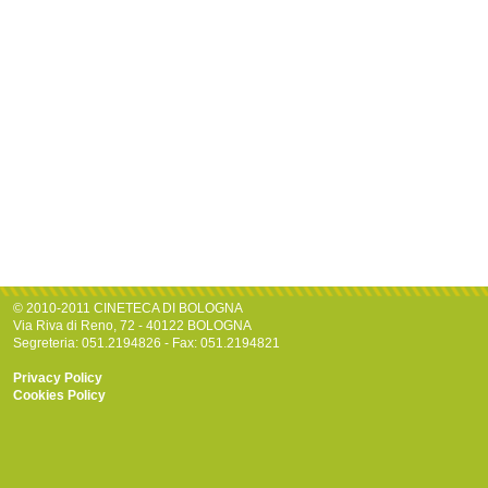
© 2010-2011 CINETECA DI BOLOGNA
Via Riva di Reno, 72 - 40122 BOLOGNA
Segreteria: 051.2194826 - Fax: 051.2194821
Privacy Policy
Cookies Policy